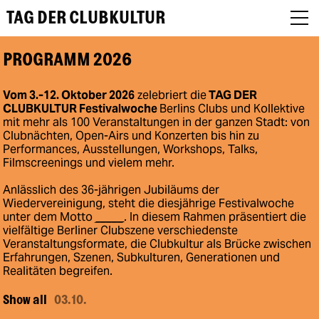
TAG DER CLUBKULTUR
PROGRAMM 2026
About
Vom 3.-12. Oktober 2026
zelebriert die
TAG DER
CLUBKULTUR Festivalwoche
Berlins Clubs und Kollektive
FAQs
mit mehr als 100 Veranstaltungen in der ganzen Stadt: von
Clubnächten, Open-Airs und Konzerten bis hin zu
Performances, Ausstellungen, Workshops, Talks,
Bewerbung-Festivalwoche
Filmscreenings und vielem mehr.
Jury
Anlässlich des 36-jährigen Jubiläums der
Wiedervereinigung, steht die diesjährige Festivalwoche
DE
unter dem Motto
_____
. In diesem Rahmen präsentiert die
vielfältige Berliner Clubszene verschiedenste
Veranstaltungsformate, die Clubkultur als Brücke zwischen
EN
Erfahrungen, Szenen, Subkulturen, Generationen und
Realitäten begreifen.
Show all
03.10.