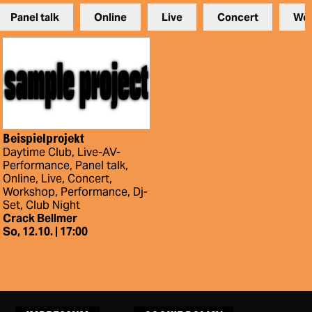
Panel talk
Online
Live
Concert
Wor
Beispielprojekt
Daytime Club
Live-AV-
Performance
Panel talk
Online
Live
Concert
Workshop
Performance
Dj-
Set
Club Night
Crack Bellmer
So, 12.10. | 17:00