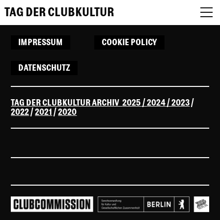
TAG DER CLUBKULTUR
IMPRESSUM
COOKIE POLICY
About
DATENSCHUTZ
FAQs
Submission Festival Week
TAG DER CLUBKULTUR ARCHIV
2025
/
2024
/ 2023
/
2022
/
2021
/
2020
Jury
OUR
DE
SPONSORS
OUR MEDIA
EN
PARTNERS